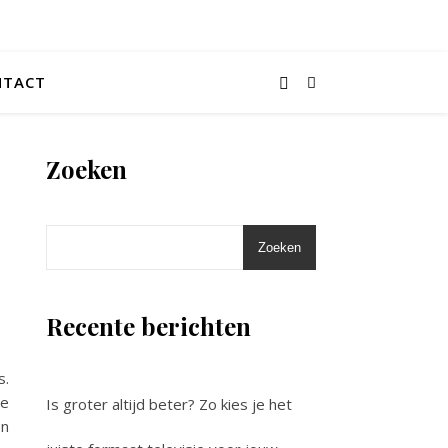
NTACT
Zoeken
Zoeken
Recente berichten
s.
ne
Is groter altijd beter? Zo kies je het
en