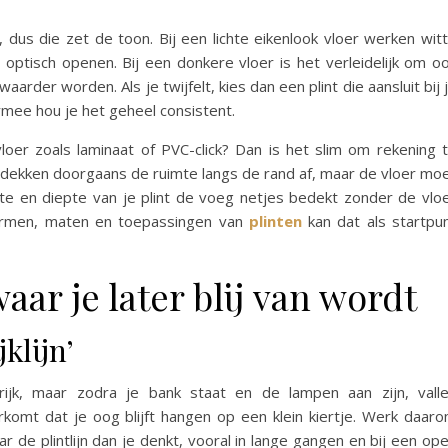
, dus die zet de toon. Bij een lichte eikenlook vloer werken wit
e optisch openen. Bij een donkere vloer is het verleidelijk om o
rder worden. Als je twijfelt, kies dan een plint die aansluit bij 
armee hou je het geheel consistent.
er zoals laminaat of PVC-click? Dan is het slim om rekening 
 dekken doorgaans de ruimte langs de rand af, maar de vloer mo
e en diepte van je plint de voeg netjes bedekt zonder de vlo
 vormen, maten en toepassingen van
plinten
kan dat als startpu
aar je later blij van wordt
klijn’
rijk, maar zodra je bank staat en de lampen aan zijn, vall
komt dat je oog blijft hangen op een klein kiertje. Werk daar
ar de plintlijn dan je denkt, vooral in lange gangen en bij een op