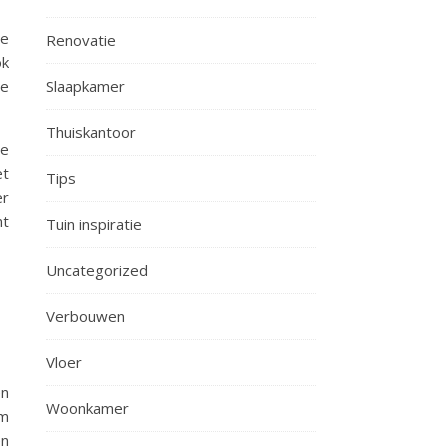
te
Renovatie
ok
je
Slaapkamer
Thuiskantoor
te
et
Tips
er
nt
Tuin inspiratie
Uncategorized
Verbouwen
Vloer
en
Woonkamer
om
en