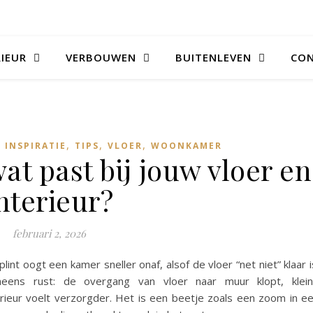
RIEUR
VERBOUWEN
BUITENLEVEN
CO
,
,
,
 INSPIRATIE
TIPS
VLOER
WOONKAMER
at past bij jouw vloer en
nterieur?
februari 2, 2026
plint oogt een kamer sneller onaf, alsof de vloer “net niet” klaar i
neens rust: de overgang van vloer naar muur klopt, klei
erieur voelt verzorgder. Het is een beetje zoals een zoom in e