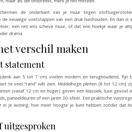
, maar als die ontbreekt, merk je het meteen.
schermen de onderkant van je muur tegen stofzuigerstote
en de eeuwige voetstappen van een druk huishouden. En dan is 
loer, een net iets scheve muur, of dat ene hoekje waar je alti
onder drama.
 het verschil maken
ot statement
n (denk aan 5 tot 7 cm) voelen modern en terughoudend, fijn b
iet te veel “rand” wilt zien. Middelhoge plinten (8 tot 12 cm) zi
linten (vanaf 12 cm en hoger) geven een klassiek, luxe gevoel 
ds, paneeldeuren of een jaren 30-sfeer. Een praktische vuistrege
r in je woning, hoe meer hoogte je kunt hebben zonder dat h
of uitgesproken