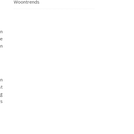
Woontrends
en
de
en
en
st
og
’s