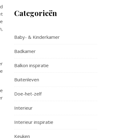
nd
Categorieën
et
de
n,
Baby- & Kinderkamer
Badkamer
er
Balkon inspiratie
ge
Buitenleven
ze
Doe-het-zelf
er
Interieur
Interieur inspiratie
Keuken