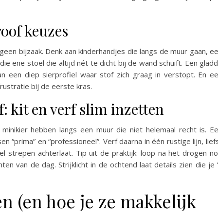
oof keuzes
d geen bijzaak. Denk aan kinderhandjes die langs de muur gaan, e
ie ene stoel die altijd nét te dicht bij de wand schuift. Een glad
an een diep sierprofiel waar stof zich graag in verstopt. En e
rustratie bij de eerste kras.
: kit en verf slim inzetten
 minikier hebben langs een muur die niet helemaal recht is. E
 “prima” en “professioneel”. Verf daarna in één rustige lijn, lief
el strepen achterlaat. Tip uit de praktijk: loop na het drogen n
 van de dag. Strijklicht in de ochtend laat details zien die je 
n (en hoe je ze makkelijk