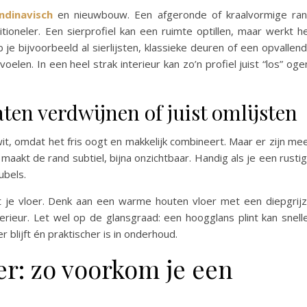
ndinavisch
en nieuwbouw. Een afgeronde of kraalvormige ra
ioneler. Een sierprofiel kan een ruimte optillen, maar werkt h
b je bijvoorbeeld al sierlijsten, klassieke deuren of een opvallen
voelen. In een heel strak interieur kan zo’n profiel juist “los” oge
aten verdwijnen of juist omlijsten
t, omdat het fris oogt en makkelijk combineert. Maar er zijn me
 maakt de rand subtiel, bijna onzichtbaar. Handig als je een rusti
ubels.
ist je vloer. Denk aan een warme houten vloer met een diepgrij
nterieur. Let wel op de glansgraad: een hoogglans plint kan snell
er blijft én praktischer is in onderhoud.
er: zo voorkom je een