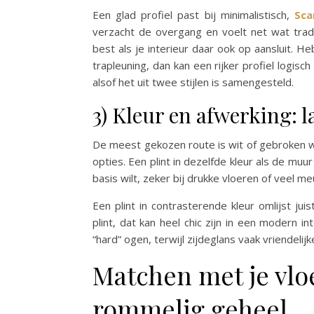
Een glad profiel past bij minimalistisch,
Sca
verzacht de overgang en voelt net wat tradit
best als je interieur daar ook op aansluit. He
trapleuning, dan kan een rijker profiel logisch 
alsof het uit twee stijlen is samengesteld.
3) Kleur en afwerking: l
De meest gekozen route is wit of gebroken wi
opties. Een plint in dezelfde kleur als de muur
basis wilt, zeker bij drukke vloeren of veel me
Een plint in contrasterende kleur omlijst ju
plint, dat kan heel chic zijn in een modern i
“hard” ogen, terwijl zijdeglans vaak vriendelijk
Matchen met je vlo
rommelig geheel