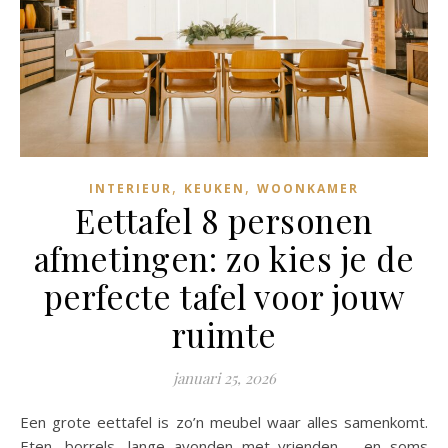
,
,
INTERIEUR
KEUKEN
WOONKAMER
Eettafel 8 personen
afmetingen: zo kies je de
perfecte tafel voor jouw
ruimte
januari 25, 2026
Een grote eettafel is zo’n meubel waar alles samenkomt.
Eten, borrels, lange avonden met vrienden – en soms