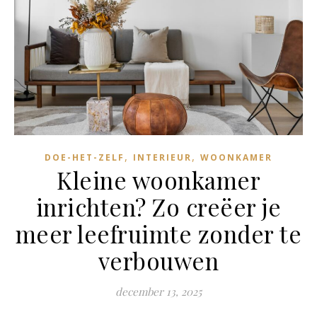
,
,
DOE-HET-ZELF
INTERIEUR
WOONKAMER
Kleine woonkamer
inrichten? Zo creëer je
meer leefruimte zonder te
verbouwen
december 13, 2025